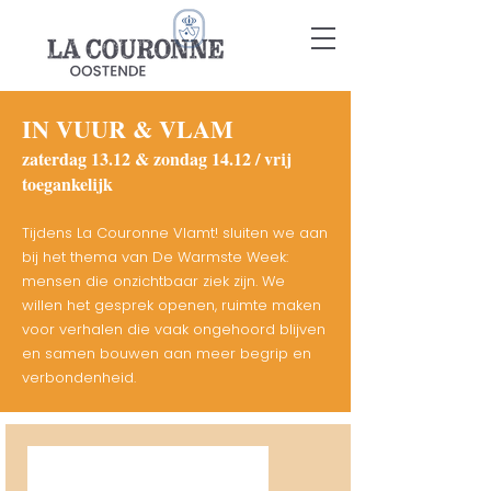
IN VUUR & VLAM
zaterdag 13.12 & zondag 14.12 / vrij
toegankelijk
Tijdens La Couronne Vlamt! sluiten we aan
bij het thema van De Warmste Week:
mensen die onzichtbaar ziek zijn. We
willen het gesprek openen, ruimte maken
voor verhalen die vaak ongehoord blijven
en samen bouwen aan meer begrip en
verbondenheid.