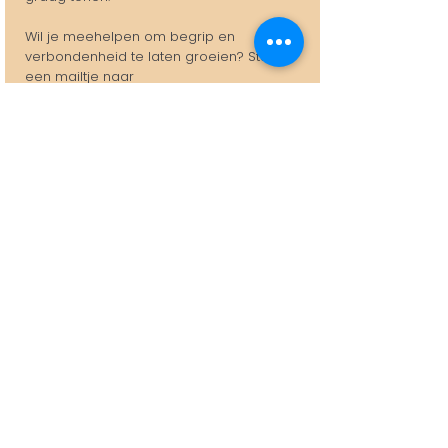
Wil je meehelpen om begrip en
verbondenheid te laten groeien? Stuur
een mailtje naar
info@lacouronneoostende.be
SITE:
La Couronne
Salon
Logies