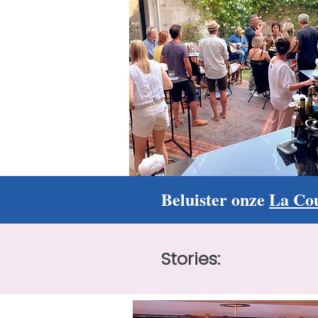
​Beluister onze
La Cou
​Stories:​