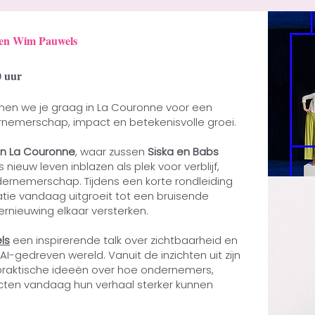
t en Wim Pauwels
0 uur
men we je graag in La Couronne voor een
nemerschap, impact en betekenisvolle groei.
an La Couronne
, waar zussen
Siska en Babs
nieuw leven inblazen als plek voor verblijf,
dernemerschap. Tijdens een korte rondleiding
atie vandaag uitgroeit tot een bruisende
nieuwing elkaar versterken.
ls
een inspirerende talk over zichtbaarheid en
I-gedreven wereld. Vanuit de inzichten uit zijn
 praktische ideeën over hoe ondernemers,
cten vandaag hun verhaal sterker kunnen