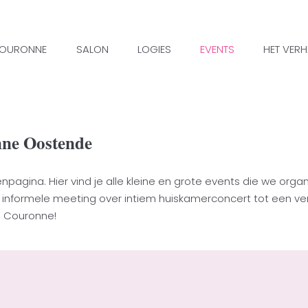
COURONNE
SALON
LOGIES
EVENTS
HET VER
nne Oostende
ina. Hier vind je alle kleine en grote events die we organi
nformele meeting over intiem huiskamerconcert tot een verf
La Couronne!