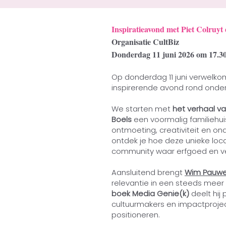
Inspiratieavond met Piet Colruy
Organisatie CultBiz
Donderdag 11 juni 2026 om 17.3
Op donderdag 11 juni verwelko
inspirerende avond rond onder
We starten met
het verhaal v
Boels
een voormalig familiehuis 
ontmoeting, creativiteit en on
ontdek je hoe deze unieke loc
community waar erfgoed en ver
Aansluitend brengt
Wim Pauwe
relevantie in een steeds meer A
boek Media Genie(k)
deelt hij
cultuurmakers en impactproje
positioneren.