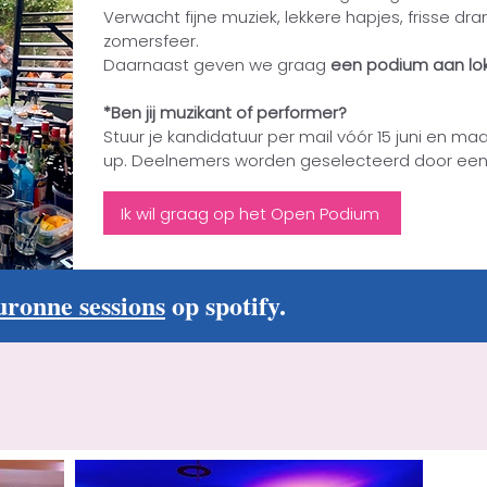
Verwacht fijne muziek, lekkere hapjes, frisse d
zomersfeer.
Daarnaast geven we graag
een podium aan lok
*Ben jij muzikant of performer?
Stuur je kandidatuur per mail vóór 15 juni en ma
up. Deelnemers worden geselecteerd door een 
Ik wil graag op het Open Podium
ronne sessions
op spotify.