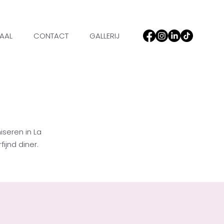
HAAL
CONTACT
GALLERIJ
seren in La
ijnd diner.