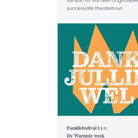
De kick-off van een ongetwijfel
succesvolle theatertour!
Familiefestival t.v.v.
De Warmste week