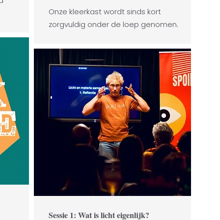
d
Onze kleerkast wordt sinds kort
zorgvuldig onder de loep genomen.
Sessie 1: Wat is licht eigenlijk?