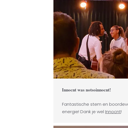
!
Innocnt was notsoinnocnt
Fantastische stem en boordev
energie! Dank je wel
Innocnt
!